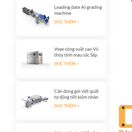
Leading date AI grading
machine
ĐỌC THÊM
Vsee công suất cao Vỏ
thủy tinh màu sắc Sắp
xếp các máy phân loại
ĐỌC THÊM
màu thủy tinh đầy màu
sắc cho sản xuất tái chế
thủy tinh
Cân đóng gói việt quất
tự động tiết kiệm nhân
công với hệ thống loại
ĐỌC THÊM
bỏ sản phẩm lỗi tích
hợp.