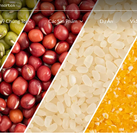
nsort.cn
Về Chúng Tôi
Các Sản Phẩm
Dự Án
Vi