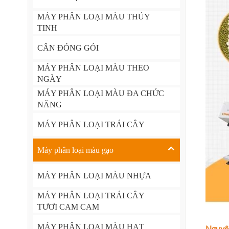
MÁY PHÂN LOẠI MÀU THỦY
TINH
CÂN ĐÓNG GÓI
MÁY PHÂN LOẠI MÀU THEO
NGÀY
MÁY PHÂN LOẠI MÀU ĐA CHỨC
NĂNG
MÁY PHÂN LOẠI TRÁI CÂY
Máy phân loại màu gạo
MÁY PHÂN LOẠI MÀU NHỰA
MÁY PHÂN LOẠI TRÁI CÂY
TƯƠI CAM CAM
MÁY PHÂN LOẠI MÀU HẠT
Nguyên