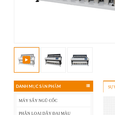
DANH MỤC SẢN PHẨM
SỰ 
MÁY SẤY NGŨ CỐC
PHÂN LOẠI DÂY ĐAI MÀU