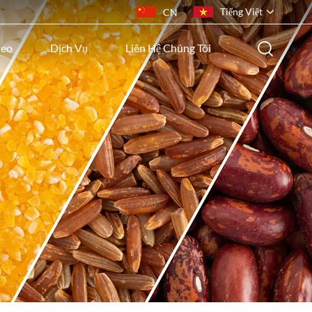
Tiếng Việt
CN
deo
Dịch Vụ
Liên Hệ Chúng Tôi
English
français
русский
español
português
ไทย
Indonesia
Tiếng việt