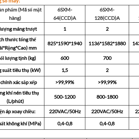
 số máy:
ản phẩm (Mã số mặt
6SXM-
6SXM-
hàng)
64(CCD)A
128(CCD)A
 lượng máng trượt
1
2
ch thước tổng thể
825*1590*1940
1136*1582*1880
14
ài*Rộng*Cao) mm
ối lượng tịnh (kg)
600
700
 suất tiêu thụ (kW)
1,5
2
chính xác sắp xếp
>99,99%
>99,99%
g khí nén tiêu thụ
500-1200
800-1800
(L/phút)
ện áp xoay chiều:
220VAC/50Hz
220VAC/50Hz
2
uất không khí (MPa)
0,4-0,8
0,4-0,8