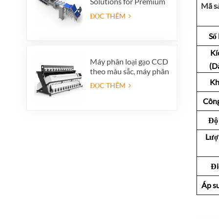
Solutions for Premium
Mã s
Quality Dates, Date
ĐỌC THÊM
Grader powered by
VSEE AI technology
Số
Kí
Máy phân loại gạo CCD
(D
theo màu sắc, máy phân
loại hạt gạo tự động
Kh
ĐỌC THÊM
theo hình dạng, máy
phân loại gạo theo màu
Công
sắc 12 máng.
Độ 
Lượn
Đi
Áp s