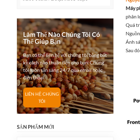
Máy p
phân l
Quá tr
Nguồn 
Làm Thế Nào Chúng Tôi Có
Thể Giúp Bạn
Ánh sá
Sau đó
Bạn có thể liên hệ với chúng tôi bằng bất
kỳ cách nào thuận tiện cho bạn. Chúng
tôi luôn sẵn sàng 24/7 qua email hoặc
điện thoại.
LIÊN HỆ CHÚNG
TÔI
SẢN PHẨM MỚI