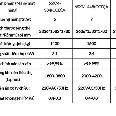
ản phẩm (Mã số mặt
6SXM-
6SXM-448(CCD)A
hàng)
384(CCD)A
 lượng máng trượt
6
7
ch thước tổng thể
2336*1582*1780
2636*1582*1780
2
ài*Rộng*Cao) mm
ối lượng tịnh (kg)
1400
1600
 suất tiêu thụ (kW)
3.1
3.4
chính xác sắp xếp
>99,99%
>99,99%
g khí nén tiêu thụ
1800-3800
2000-4200
(L/phút)
ện áp xoay chiều:
220VAC/50Hz
220VAC/50Hz
uất không khí (MPa)
0,4-0,8
0,4-0,8