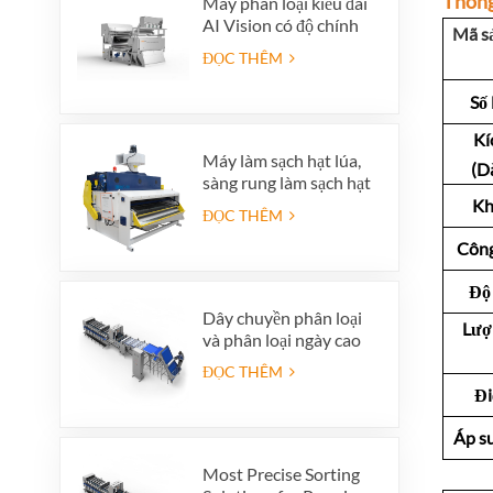
Thông
Máy phân loại kiểu đai
AI Vision có độ chính
Mã s
xác cao
ĐỌC THÊM
Số
Kí
Máy làm sạch hạt lúa,
(D
sàng rung làm sạch hạt
lúa, máy sàng rung, máy
Kh
ĐỌC THÊM
làm sạch rung.
Công
Độ 
Dây chuyền phân loại
Lượn
và phân loại ngày cao
cấp - Tăng giá trị sản
ĐỌC THÊM
phẩm và lợi nhuận xuất
Đi
khẩu
Áp s
Most Precise Sorting