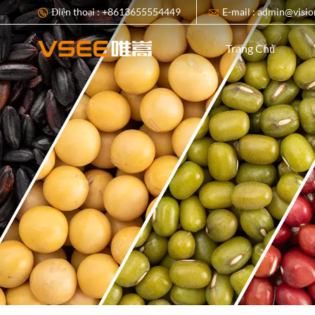
Điện thoại : +8613655554449
E-mail : admin@visio
Trang Chủ