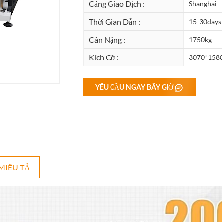
Cảng Giao Dịch :
Shanghai
Thời Gian Dẫn :
15-30days
Cân Nặng :
1750kg
Kích Cỡ :
3070*158
YÊU CẦU NGAY BÂY GIỜ
MIÊU TẢ