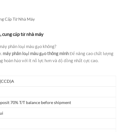
العربية
فارسی
ung Cấp Từ Nhà Máy
, cung cấp từ nhà máy
 máy phân loại màu gạo không?
.
máy phân loại màu gạo thông minh
Để nâng cao chất lượng
g hoàn hảo với ít nỗ lực hơn và độ đồng nhất cực cao.
(CCD)A
posit 70% T/T balance before shipment
ui