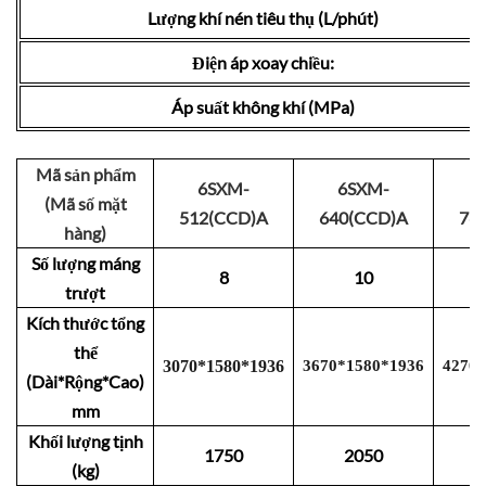
Lượng khí nén tiêu thụ (L/phút)
Điện áp xoay chiều:
Áp suất không khí (MPa)
Mã sản phẩm
6SXM-
6SXM-
(Mã số mặt
512(CCD)A
640(CCD)A
76
hàng)
Số lượng máng
8
10
trượt
Kích thước tổng
thể
3
0
70
*
1
580
*
1
9
3
6
3670
*
15
80
*
1
9
3
6
4
2
7
0
*
(Dài*Rộng*Cao)
mm
Khối lượng tịnh
1750
2050
(kg)