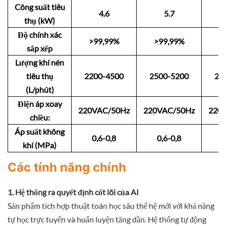
Công suất tiêu
4.6
5.7
thụ (kW)
Độ chính xác
>99,99%
>99,99%
>
sắp xếp
Lượng khí nén
tiêu thụ
2200-4500
2500-5200
29
(L/phút)
Điện áp xoay
220VAC/50Hz
220VAC/50Hz
220
chiều:
Áp suất không
0,6-0,8
0,6-0,8
0
khí (MPa)
Các tính năng chính
1. Hệ thống ra quyết định cốt lõi của AI
Sản phẩm tích hợp thuật toán học sâu thế hệ mới với khả năng
tự học trực tuyến và huấn luyện tăng dần. Hệ thống tự động