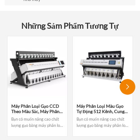
Những Sảm Phẩm Tương Tự
Máy Phân Loại Gạo CCD
Máy Phân Loại Màu Gạo
Theo Màu Sắc, Máy Phân
Tự Động 512 Kênh, Cung
Loại Hạt Gạo Tự Động
Cấp Từ Nhà Máy
Bạn có muốn nâng cao chất
Bạn có muốn nâng cao chất
Theo Hình Dạng, Máy
lượng gạo bằng máy phân loại
lượng gạo bằng máy phân loại
Phân Loại Gạo Theo Màu
màu gạo không?Đừng bỏ lỡ cơ
màu gạo không?Đừng bỏ lỡ cơ
Sắc 12 Máng.
hội sử dụng công nghệ cao
hội sử dụng công nghệ cao