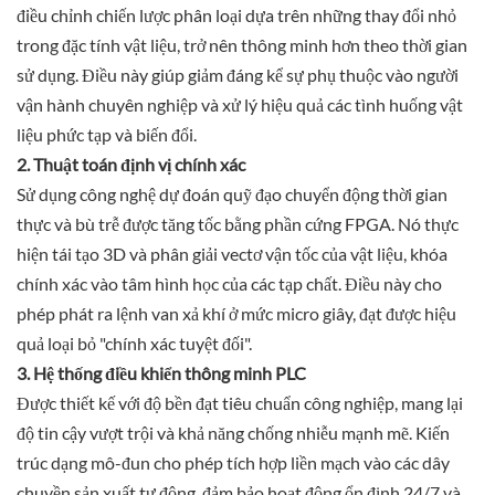
điều chỉnh chiến lược phân loại dựa trên những thay đổi nhỏ
trong đặc tính vật liệu, trở nên thông minh hơn theo thời gian
sử dụng. Điều này giúp giảm đáng kể sự phụ thuộc vào người
vận hành chuyên nghiệp và xử lý hiệu quả các tình huống vật
liệu phức tạp và biến đổi.
2. Thuật toán định vị chính xác
Sử dụng công nghệ dự đoán quỹ đạo chuyển động thời gian
thực và bù trễ được tăng tốc bằng phần cứng FPGA. Nó thực
hiện tái tạo 3D và phân giải vectơ vận tốc của vật liệu, khóa
chính xác vào tâm hình học của các tạp chất. Điều này cho
phép phát ra lệnh van xả khí ở mức micro giây, đạt được hiệu
quả loại bỏ "chính xác tuyệt đối".
3. Hệ thống điều khiển thông minh PLC
Được thiết kế với độ bền đạt tiêu chuẩn công nghiệp, mang lại
độ tin cậy vượt trội và khả năng chống nhiễu mạnh mẽ. Kiến
trúc dạng mô-đun cho phép tích hợp liền mạch vào các dây
chuyền sản xuất tự động, đảm bảo hoạt động ổn định 24/7 và