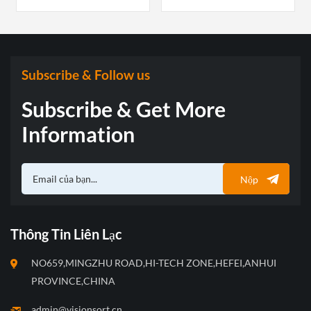
thực hiện các công đoạn khác.
hoàn kiểu mẻ VSEE Jiuyang
chủ yếu dành cho các doanh
nghiệp thực phẩm, giúp quản
lý hiệu quả kinh tế, giảm độ
ẩm của ngũ cốc, đảm bảo bảo
quản an toàn; đối với các hợp
Subscribe & Follow us
tác xã nông nghiệp, giúp giảm
thiểu khâu vận chuyển bằng
Subscribe & Get More
đường hàng không, giảm
cường độ lao động, tiết kiệm
Information
chi phí sản xuất và thiết kế
thiết bị sấy, có ưu điểm toàn
diện so với nhiều loại máy sấy
Nộp
khác trong và ngoài nước.
Thông Tin Liên Lạc
NO659,MINGZHU ROAD,HI-TECH ZONE,HEFEI,ANHUI
PROVINCE,CHINA
admin@visionsort.cn