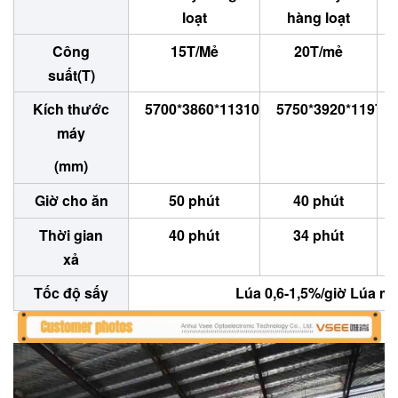
loạt
hàng loạt
Công
15T/Mẻ
20T/mẻ
suất(T)
Kích thước
5700*3860*11310
5750*3920*11970
máy
(mm)
Giờ cho ăn
50 phút
40 phút
Thời gian
40 phút
34 phút
xả
Tốc độ sấy
Lúa 0,6-1,5%/giờ Lúa mì 