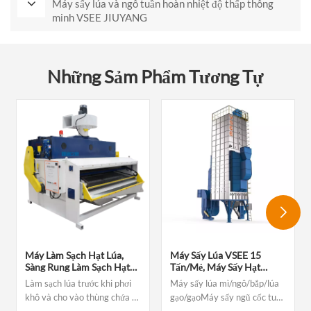
Máy sấy lúa và ngô tuần hoàn nhiệt độ thấp thông
minh VSEE JIUYANG
Những Sảm Phẩm Tương Tự
Máy Làm Sạch Hạt Lúa,
Máy Sấy Lúa VSEE 15
Sàng Rung Làm Sạch Hạt
Tấn/mẻ, Máy Sấy Hạt
Lúa, Máy Sàng Rung, Máy
Giống Lúa Dùng Cho Máy
Làm sạch lúa trước khi phơi
Máy sấy lúa mì/ngô/bắp/lúa
Làm Sạch Rung.
Sấy Ngũ Cốc.
khô và cho vào thùng chứa để
gạo/gạoMáy sấy ngũ cốc tuần