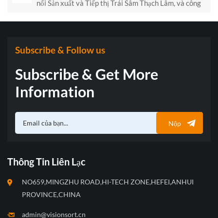
nối Sản xuất và Tiếp thị Trái Sâm Thạch Lâm, và công
nghệ phân loại thông minh đã thúc đẩy quá trình nâng
cấp công nghiệp.
Subscribe & Follow us
Subscribe & Get More
Information
Nộp
Thông Tin Liên Lạc
NO659,MINGZHU ROAD,HI-TECH ZONE,HEFEI,ANHUI
PROVINCE,CHINA
admin@visionsort.cn